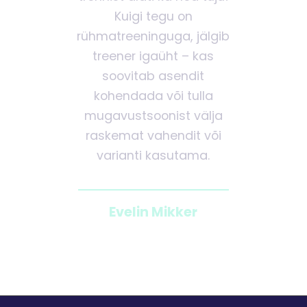
Kuigi tegu on
rühmatreeninguga, jälgib
treener igaüht – kas
soovitab asendit
kohendada või tulla
mugavustsoonist välja
raskemat vahendit või
varianti kasutama.
Evelin Mikker