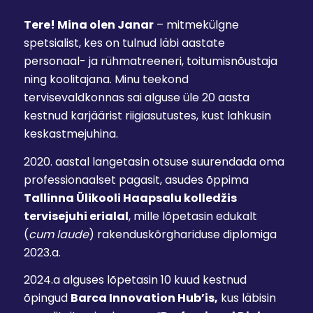
Tere!
Mina olen Janar
– mitmekülgne
spetsialist, kes on tulnud läbi aastate
personaal- ja rühmatreeneri, toitumisnõustaja
ning koolitajana. Minu teekond
tervisevaldkonnas sai alguse üle 20 aasta
kestnud karjäärist riigiasutustes, kust lahkusin
keskastmejuhina.
2020. aastal langetasin otsuse suurendada oma
professionaalset pagasit, asudes õppima
Tallinna Ülikooli Haapsalu kolledžis
tervisejuhi erialal
, mille lõpetasin edukalt
(
cum laude
) rakenduskõrghariduse diplomiga
2023.a.
2024.a alguses lõpetasin 10 kuud kestnud
õpingud
Barca Innovation Hub’is,
kus läbisin