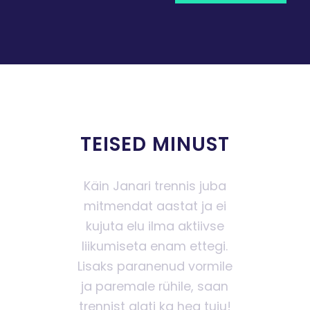
TEISED MINUST
Käin Janari trennis juba
mitmendat aastat ja ei
kujuta elu ilma aktiivse
liikumiseta enam ettegi.
Lisaks paranenud vormile
ja paremale rühile, saan
trennist alati ka hea tuju!