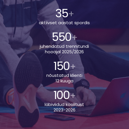
35
+
aktiivset aastat spordis
550
+
juhendatud trennitundi
hooajal 2025/2026
150
+
nõustatud klienti
12 kuuga
100
+
läbiviidud koolitust
2023-2026