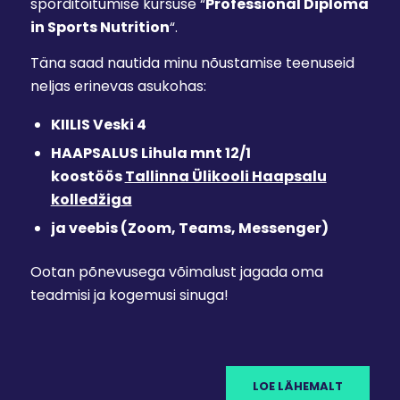
sporditoitumise kursuse “
Professional Diploma
in Sports Nutrition
“.
Täna saad nautida minu nõustamise teenuseid
neljas erinevas asukohas:
KIILIS Veski 4
HAAPSALUS Lihula mnt 12/1
koostöös
Tallinna Ülikooli Haapsalu
kolledžiga
ja veebis (Zoom, Teams, Messenger)
Ootan põnevusega võimalust jagada oma
teadmisi ja kogemusi sinuga!
LOE LÄHEMALT