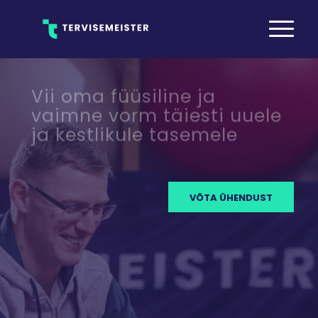
Vii oma füüsiline ja
vaimne vorm täiesti uuele
ja kestlikule tasemele
VÕTA ÜHENDUST