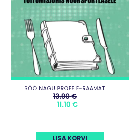
SÖÖ NAGU PROFF E-RAAMAT
13.90
€
ALGNE
PRAEGUNE
11.10
€
HIND
HIND
OLI:
ON:
13.90 €.
11.10 €.
LISA KORVI