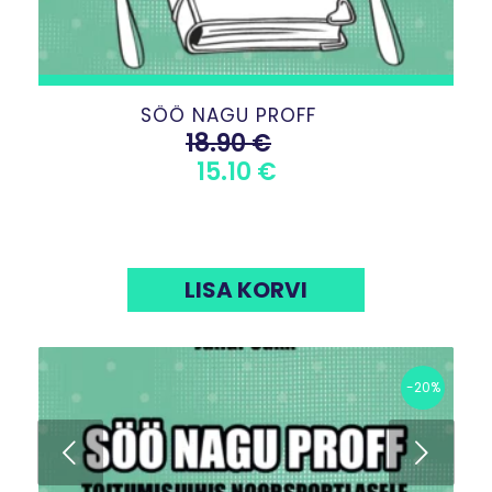
SÖÖ NAGU PROFF
18.90
€
ALGNE
PRAEGUNE
15.10
€
HIND
HIND
OLI:
ON:
18.90 €.
15.10 €.
LISA KORVI
-20%
Next