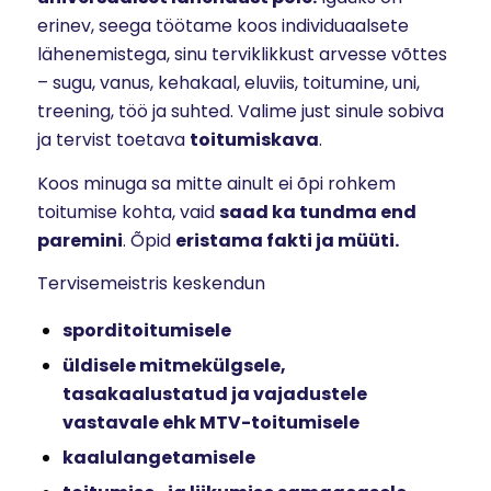
erinev, seega töötame koos individuaalsete
lähenemistega, sinu terviklikkust arvesse võttes
– sugu, vanus, kehakaal, eluviis, toitumine, uni,
treening, töö ja suhted. Valime just sinule sobiva
ja tervist toetava
toitumiskava
.
Koos minuga sa mitte ainult ei õpi rohkem
toitumise kohta, vaid
saad ka tundma end
paremini
. Õpid
eristama fakti ja müüti.
Tervisemeistris keskendun
sporditoitumisele
üldisele mitmekülgsele,
tasakaalustatud ja vajadustele
vastavale ehk MTV-toitumisele
kaalulangetamisele