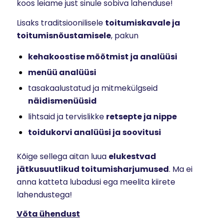
koos leiame just sinule sobiva lahenduse!
Lisaks traditsioonilisele
toitumiskavale ja
toitumisnõustamisele
, pakun
kehakoostise mõõtmist ja analüüsi
menüü analüüsi
tasakaalustatud ja mitmekülgseid
näidismenüüsid
lihtsaid ja tervislikke
retsepte ja nippe
toidukorvi analüüsi ja soovitusi
Kõige sellega aitan luua
elukestvad
jätkusuutlikud toitumisharjumused
. Ma ei
anna katteta lubadusi ega meelita kiirete
lahendustega!
Võta ühendust