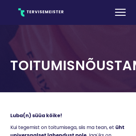
TOITUMISNÕUSTA
Luba(n) süüa kõike!
Kui tegemist on toitumisega, siis ma tean, et
üht
universaalset lahendust pole.
Igaüks on