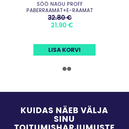
SÖÖ NAGU PROFF
PABERRAAMAT+E-RAAMAT
32.80
€
ALGNE
PRAEGUNE
21.90
€
HIND
HIND
OLI:
ON:
32.80 €.
21.90 €.
LISA KORVI
1
2
3
KUIDAS NÄEB VÄLJA
SINU
TOITUMISHARJUMUSTE