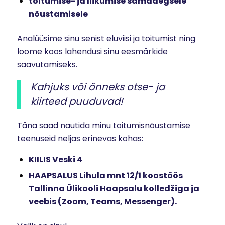
toitumise- ja liikumise samaaegsele
nõustamisele
Analüüsime sinu senist eluviisi ja toitumist ning
loome koos lahendusi sinu eesmärkide
saavutamiseks.
Kahjuks või õnneks otse- ja
kiirteed puuduvad!
Täna saad nautida minu toitumisnõustamise
teenuseid neljas erinevas kohas:
KIILIS Veski 4
HAAPSALUS Lihula mnt 12/1 koostöös
Tallinna Ülikooli Haapsalu kolledžiga
ja
veebis (Zoom, Teams, Messenger).