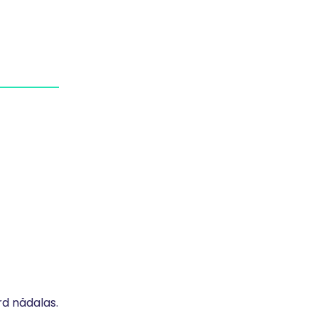
!
rd nädalas.