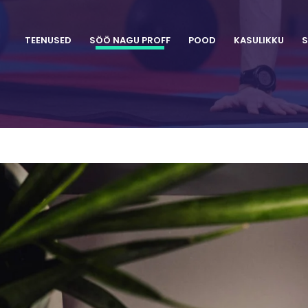
TEENUSED
SÖÖ NAGU PROFF
POOD
KASULIKKU
S