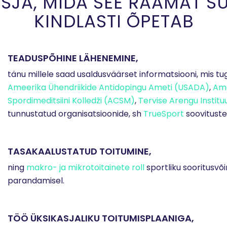
ASJA, MIDA SEE RAAMAT SU
KINDLASTI ÕPETAB
TEADUSPÕHINE LÄHENEMINE,
tänu millele saad usaldusväärset informatsiooni, mis tu
Ameerika Ühendriikide Antidopingu Ameti (USADA)
,
Am
Spordimeditsiini Kolledži (ACSM)
,
Tervise Arengu Institu
tunnustatud organisatsioonide, sh
TrueSport
soovituste
TASAKAALUSTATUD TOITUMINE,
ning
makro- ja mikrotoitainete roll
sportliku sooritusvõ
parandamisel.
TÖÖ ÜKSIKASJALIKU TOITUMISPLAANIGA,