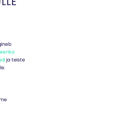
LLE
gineb
eerika
udi
ja teiste
le.
ime