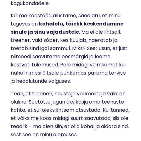
kogukondadele.
Kui me koostööd alustame, saad aru, et minu
tugevus on
kohalolu, täielik keskendumine
sinule ja sinu vajadustele
. Ma ei ole lihtsalt
treener, vaid sõber, kes kuulab, naeratab ja
toetab sind igal sammul. Miks? Sest usun, et just
niimoodi saavutame eesmärgid ja loome
kestvad tulemused. Pole midagi võimsamat kui
näha inimesi õitsele puhkemas parema tervise
ja heaolutunde valguses.
Tean, et treeneri, nõustaja või koolitaja valik on
oluline. Seetõttu jagan üksikasju oma teenuste
kohta, et sul oleks lihtsam otsustada. Kui tunned,
et võiksime koos midagi suurt saavutada, siis ole
teadlik – ma olen siin, et olla kohal ja aidata sind,
sest see on minu olemuses.