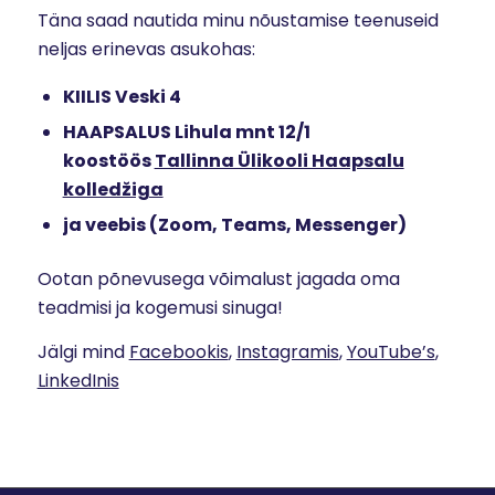
Täna saad nautida minu nõustamise teenuseid
neljas erinevas asukohas:
KIILIS Veski 4
HAAPSALUS Lihula mnt 12/1
koostöös
Tallinna Ülikooli Haapsalu
kolledžiga
ja veebis (Zoom, Teams, Messenger)
Ootan põnevusega võimalust jagada oma
teadmisi ja kogemusi sinuga!
Jälgi mind
Facebookis
,
Instagramis
,
YouTube’s
,
LinkedInis