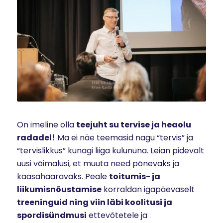
On imeline olla
teejuht su tervise ja heaolu
radadel!
Ma ei näe teemasid nagu “tervis” ja
“tervislikkus” kunagi liiga kulununa. Leian pidevalt
uusi võimalusi, et muuta need põnevaks ja
kaasahaaravaks. Peale
toitumis- ja
liikumisnõustamise
korraldan igapäevaselt
treeninguid ning viin läbi koolitusi ja
spordisündmusi
ettevõtetele ja