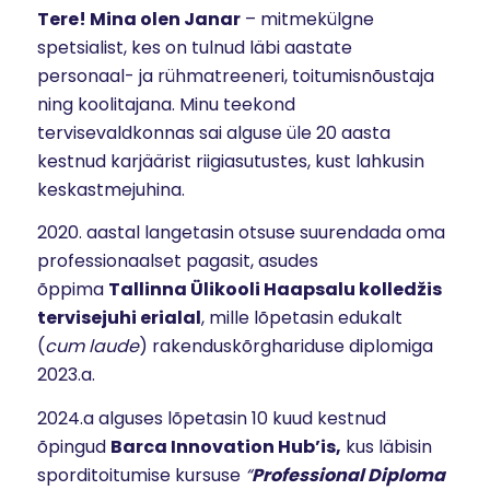
Tere!
Mina olen Janar
– mitmekülgne
spetsialist, kes on tulnud läbi aastate
personaal- ja rühmatreeneri, toitumisnõustaja
ning koolitajana. Minu teekond
tervisevaldkonnas sai alguse üle 20 aasta
kestnud karjäärist riigiasutustes, kust lahkusin
keskastmejuhina.
2020. aastal langetasin otsuse suurendada oma
professionaalset pagasit, asudes
õppima
Tallinna Ülikooli Haapsalu kolledžis
tervisejuhi erialal
, mille lõpetasin edukalt
(
cum laude
) rakenduskõrghariduse diplomiga
2023.a.
2024.a alguses lõpetasin 10 kuud kestnud
õpingud
Barca Innovation Hub’is,
kus läbisin
sporditoitumise kursuse
“
Professional Diploma