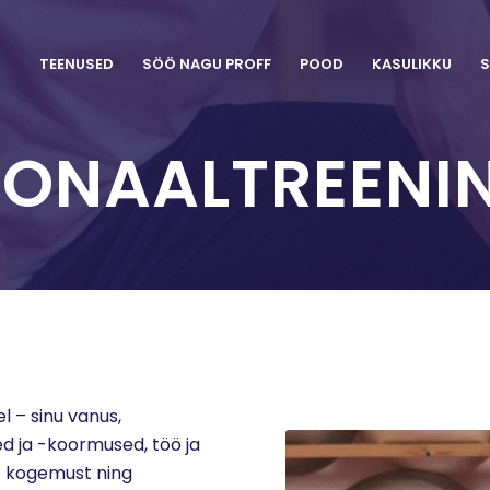
TEENUSED
SÖÖ NAGU PROFF
POOD
KASULIKKU
S
SONAALTREENI
 – sinu vanus,
ed ja -koormused, töö ja
t kogemust ning