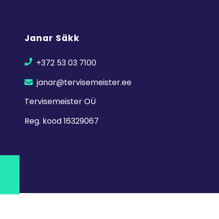
Janar Säkk
+372 53 03 7100
janar@tervisemeister.ee
Tervisemeister OÜ
Reg. kood 16329067