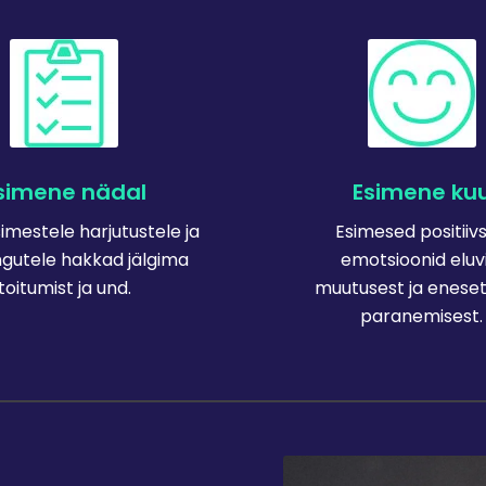
simene nädal
Esimene ku
simestele harjutustele ja
Esimesed positiiv
ngutele hakkad jälgima
emotsioonid eluvi
toitumist ja und.
muutusest ja enese
paranemisest.