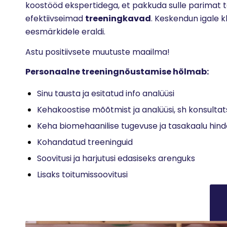
koostööd ekspertidega, et pakkuda sulle parimat 
efektiivseimad
treeningkavad
. Keskendun igale k
eesmärkidele eraldi.
Astu positiivsete muutuste maailma!
Personaalne treeningnõustamise hõlmab:
Sinu tausta ja esitatud info analüüsi
Kehakoostise mõõtmist ja analüüsi, sh konsultat
Keha biomehaanilise tugevuse ja tasakaalu hin
Kohandatud treeninguid
Soovitusi ja harjutusi edasiseks arenguks
Lisaks toitumissoovitusi