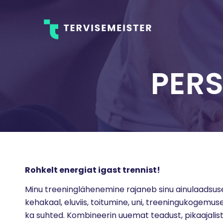
PER
Rohkelt energiat igast trennist!
Minu treeninglähenemine rajaneb sinu ainulaadsusel
kehakaal, eluviis, toitumine, uni, treeningukogemus
ka suhted. Kombineerin uuemat teadust, pikaajalis