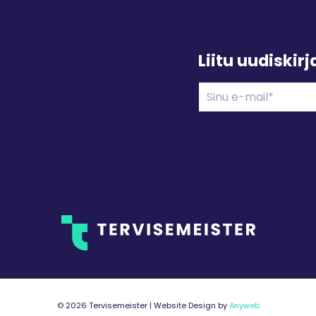
Liitu uudiskir
©
2026 Tervisemeister | Website Design by
Anyweb