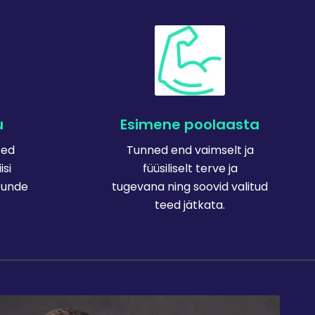
u
Esimene poolaasta
sed
Tunned end vaimselt ja
isi
füüsiliselt terve ja
tunde
tugevana ning soovid valitud
teed jätkata.