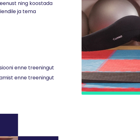
teenust ning koostada
liendile ja tema
siooni enne treeningut
damist enne treeningut