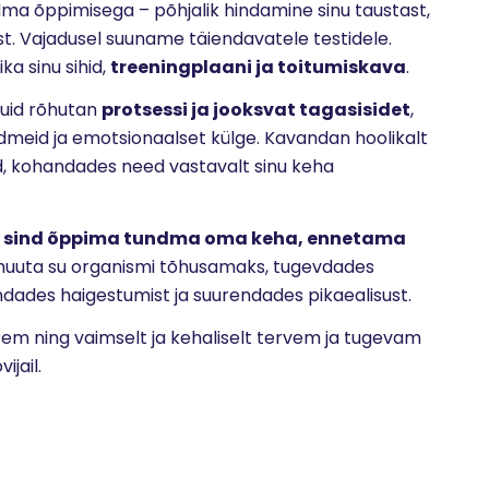
ma õppimisega – põhjalik hindamine sinu taustast,
st. Vajadusel suuname täiendavatele testidele.
ka sinu sihid,
treeningplaani ja toitumiskava
.
uid rõhutan
protsessi ja jooksvat tagasisidet
,
dmeid ja emotsionaalset külge. Kavandan hoolikalt
d, kohandades need vastavalt sinu keha
 sind õppima tundma oma keha, ennetama
muuta su organismi tõhusamaks, tugevdades
ades haigestumist ja suurendades pikaealisust.
rem ning vaimselt ja kehaliselt tervem ja tugevam
ijail.