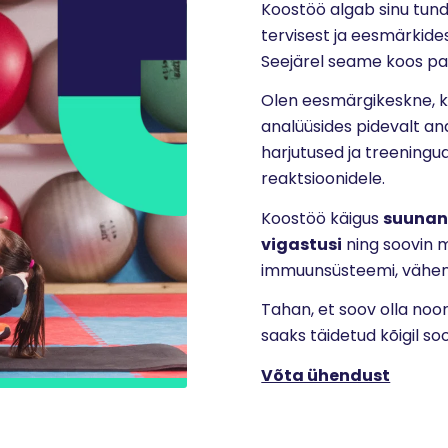
Koostöö algab sinu tund
tervisest ja eesmärkide
Seejärel seame koos pai
Olen eesmärgikeskne, k
analüüsides pidevalt an
harjutused ja treeningu
reaktsioonidele.
Koostöö käigus
suunan
vigastusi
ning soovin 
immuunsüsteemi, vähend
Tahan, et soov olla noo
saaks täidetud kõigil soov
Võta ühendust