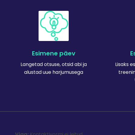
Esimene päev
E
Langetad otsuse, otsid abi ja
Lisaks e
alustad uue harjumusega
treeni
Viga:
Kontaktivormi ei leitud.