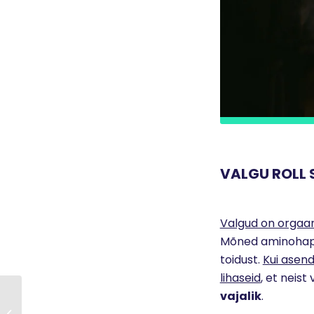
VALGU ROLL 
Valgud on orgaan
Mõned aminohapp
toidust.
Kui asen
lihaseid
, et neis
vajalik
.
NAISED JA SPORT –
KAS KREATIIN AITAB