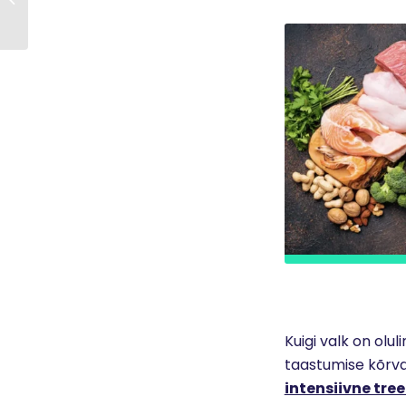
VÄLJA?
Kuigi valk on olul
taastumise kõrval
intensiivne tr