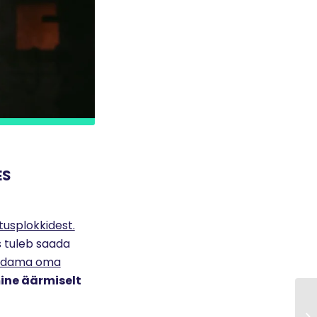
ES
tusplokkidest.
 tuleb saada
undama oma
ine äärmiselt