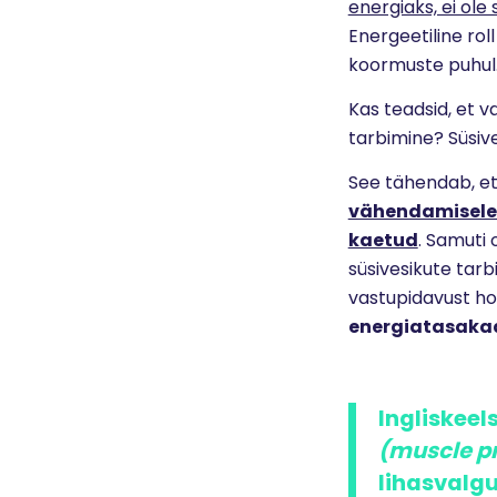
energiaks, ei ole 
Energeetiline roll
koormuste puhul
Kas teadsid, et v
tarbimine? Süsive
See tähendab, e
vähendamisele i
kaetud
.
Samuti o
süsivesikute tarbi
vastupidavust h
energiatasakaal
Ingliskeel
(muscle pr
lihasvalgu