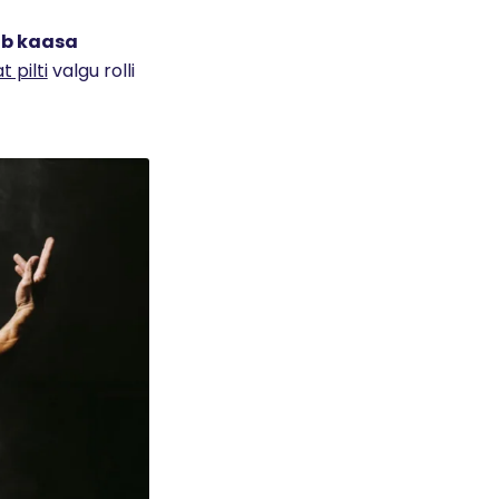
ob kaasa
 pilti
valgu rolli