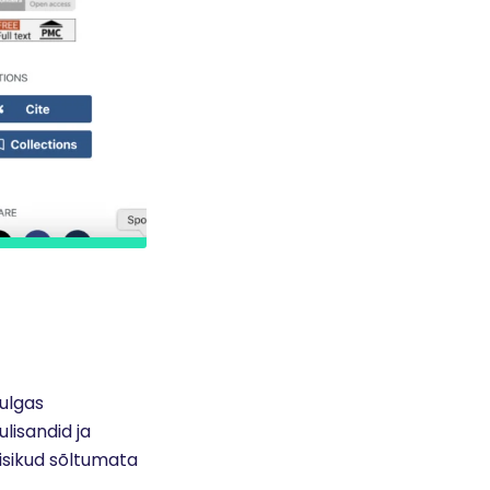
hulgas
lisandid ja
isikud sõltumata