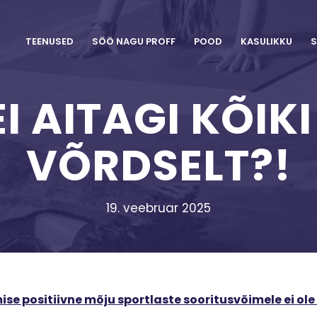
TEENUSED
SÖÖ NAGU PROFF
POOD
KASULIKKU
S
I AITAGI KÕIK
VÕRDSELT?!
19. veebruar 2025
se positiivne mõju sportlaste sooritusvõimele ei ole 