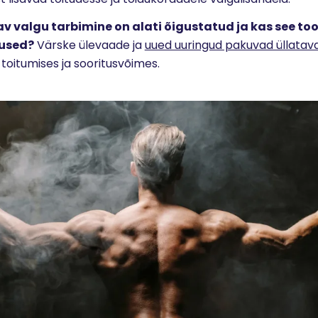
v valgu tarbimine on alati õigustatud ja kas see to
used?
Värske ülevaade ja
uued uuringud pakuvad üllatavat
toitumises ja sooritusvõimes.