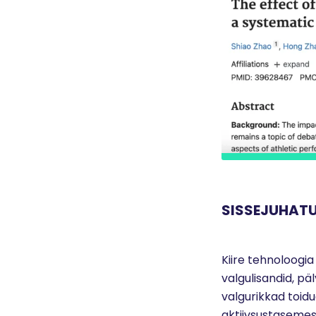
SISSEJUHAT
Kiire tehnoloogia
valgulisandid, pä
valgurikkad toidu
aktiivsustasemest