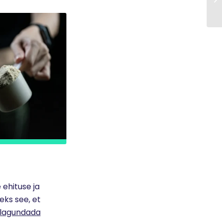
 ehituse ja
eks see, et
b lagundada