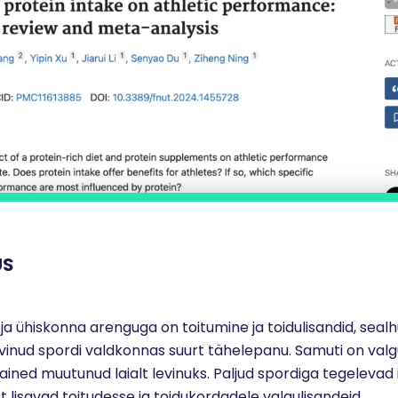
US
 ja ühiskonna arenguga on toitumine ja toidulisandid, seal
lvinud spordi valdkonnas suurt tähelepanu. Samuti on valgu
ained muutunud laialt levinuks.
Paljud spordiga tegelevad 
 lisavad toitudesse ja toidukordadele valgulisandeid.