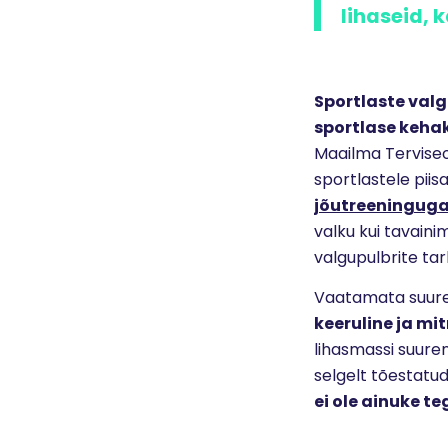
lihaseid, 
Sportlaste valg
sportlase kehak
Maailma Terviseo
sportlastele piis
jõutreeninguga 
valku kui tavaini
valgupulbrite tar
Vaatamata suure
keeruline ja mi
lihasmassi suurend
selgelt tõestatud
ei ole ainuke te