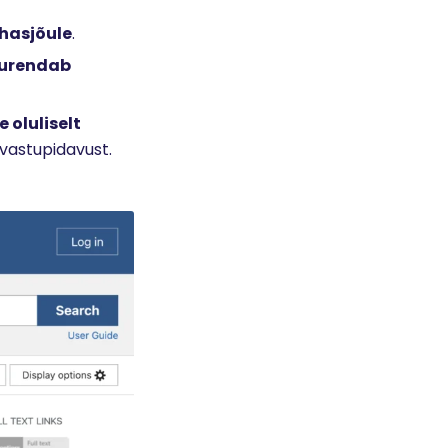
ihasjõule
.
uurendab
 oluliselt
 vastupidavust.