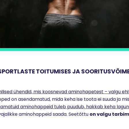
SPORTLASTE TOITUMISES JA SOORITUSVÕIM
ilised ühendid, mis koosnevad aminohapetest – valgu ehi
ed on asendamatud, mida keha ise toota ei suuda ja mis
damatuid aminohappeid tuleb puudub, hakkab keha lag
t vajalikke aminohappeid saada. Seetõttu
on valgu tarbim