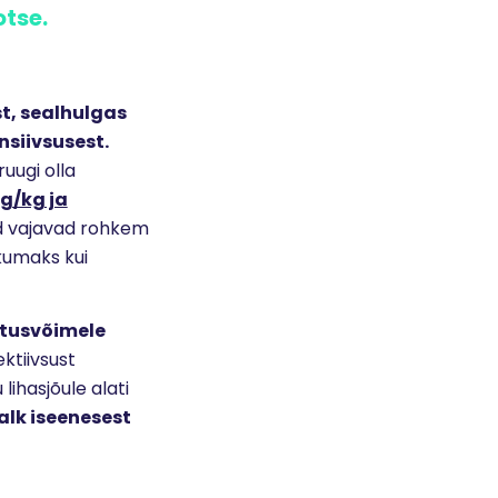
tse.
t, sealhulgas
nsiivsusest.
uugi olla
g/kg ja
ed vajavad rohkem
ikumaks kui
itusvõimele
ktiivsust
lihasjõule alati
alk iseenesest