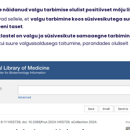
le näidanud valgu tarbimise olulist positiivset mõju l
vad sellele, et
valgu tarbimine koos süsivesikutega s
eni taset
.
lastel on valgu ja süsivesikute samaaegne tarbimine
ui suure valgusisaldusega toitumine, parandades oluliselt