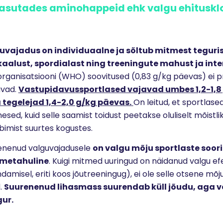
kasutades aminohappeid ehk valgu ehitusklo
uvajadus on individuaalne ja sõltub mitmest teguris
aalust, spordialast ning treeningute mahust ja inte
rganisatsiooni (WHO) soovitused (0,83 g/kg päevas) ei pr
avad.
Vastupidavussportlased vajavad umbes 1,2-1,8 
tegelejad 1,4-2,0 g/kg päevas.
On leitud, et sportlas
mesed, kuid selle saamist toidust peetakse oluliselt mõistl
bimist suurtes kogustes.
nenud valguvajadusele
on valgu mõju sportlaste soor
tmetahuline
. Kuigi mitmed uuringud on näidanud valgu efe
amisel, eriti koos jõutreeningug), ei ole selle otsene mõju 
.
Suurenenud lihasmass suurendab küll jõudu, aga v
gur.