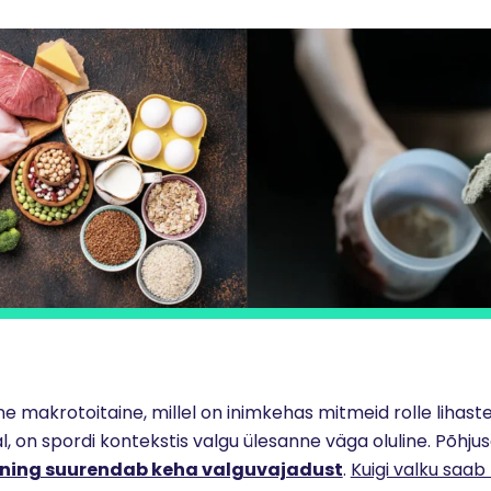
ine makrotoitaine, millel on inimkehas mitmeid rolle lihaste
, on spordi kontekstis valgu ülesanne väga oluline. Põhjus
eening suurendab keha valguvajadust
.
Kuigi valku saa