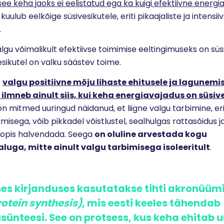
see keha jaoks ei eelistatud ega ka kuigi efektiivne energia
 kuulub eelkõige süsivesikutele, eriti pikaajaliste ja intens
.
algu võimalikult efektiivse toimimise eeltingimuseks on süs
sikutel on valku säästev toime.
t
valgu positiivne mõju lihaste ehitusele ja lagunemi
lmneb ainult siis, kui keha energiavajadus on süsi
n mitmed uuringud näidanud, et liigne valgu tarbimine, eri
misega, võib pikkadel võistlustel, sealhulgas rattasõidus ja
oopis halvendada.
Seega
on oluline arvestada kogu
uga, mitte ainult valgu tarbimisega isoleeritult
.
ses kirjanduses kasutatakse tihti akronüüm
otein synthesis)
, mis eesti keeles tähendab
sünteesi. See on protsess, kus keha ehitab u