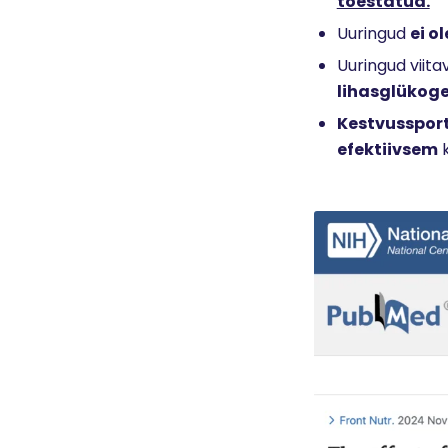
tõestatud.
Uuringud
ei o
Uuringud viita
lihasglükoge
Kestvussport
efektiivsem
k