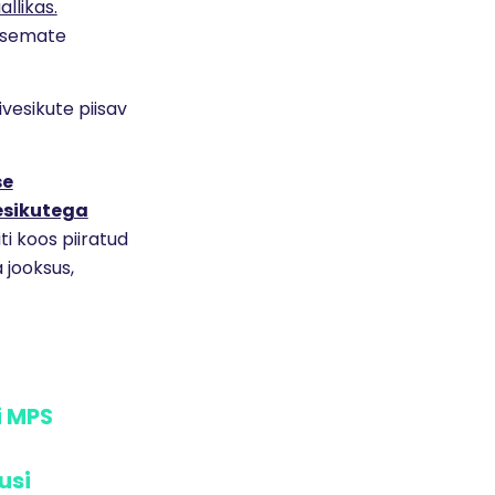
allikas.
iivsemate
ivesikute piisav
se
vesikutega
ti koos piiratud
 jooksus,
i
MPS
usi