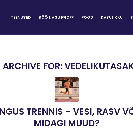
TEENUSED
SÖÖ NAGU PROFF
POOD
KASULIKKU
S
 ARCHIVE FOR:
VEDELIKUTASA
GUS TRENNIS – VESI, RASV V
MIDAGI MUUD?