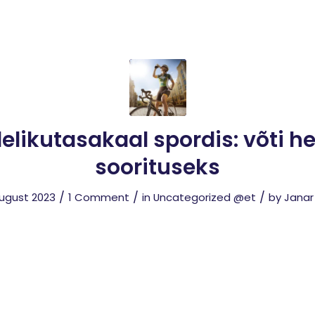
elikutasakaal spordis: võti h
soorituseks
/
/
/
august 2023
1 Comment
in
Uncategorized @et
by
Janar