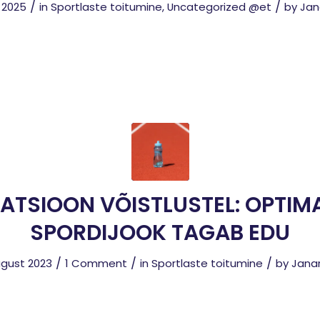
/
/
i 2025
in
Sportlaste toitumine
,
Uncategorized @et
by
Jan
ATSIOON VÕISTLUSTEL: OPTIM
SPORDIJOOK TAGAB EDU
/
/
/
ugust 2023
1 Comment
in
Sportlaste toitumine
by
Janar