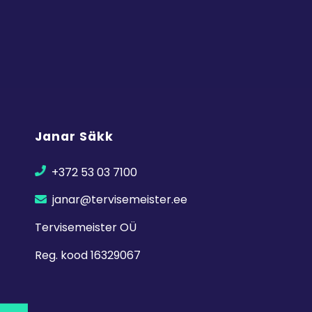
Janar Säkk
+372 53 03 7100
janar@tervisemeister.ee
Tervisemeister OÜ
Reg. kood 16329067