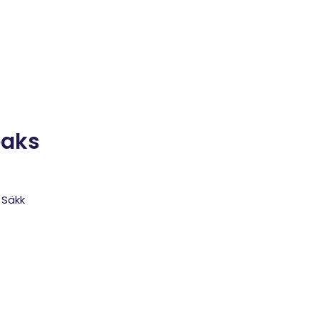
eaks
 Säkk