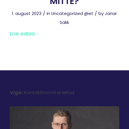
MITTE?
/
/
1. august 2023
in
Uncategorized @et
by
Janar
Säkk
Loe edasi
Viga:
Kontaktivormi ei leitud.