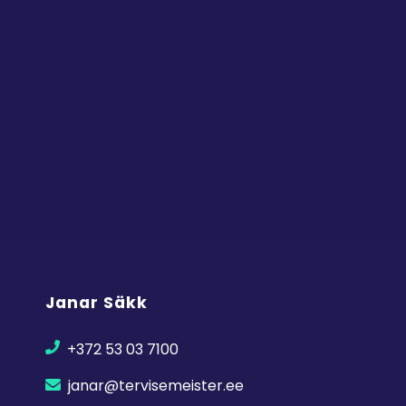
Janar Säkk
+372 53 03 7100
janar@tervisemeister.ee