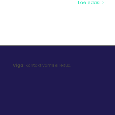
Loe edasi
Viga:
Kontaktivormi ei leitud.