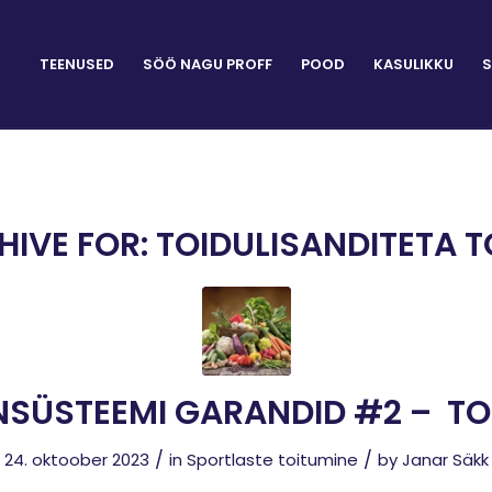
TEENUSED
SÖÖ NAGU PROFF
POOD
KASULIKKU
S
HIVE FOR:
TOIDULISANDITETA T
SÜSTEEMI GARANDID #2 – TO
/
/
24. oktoober 2023
in
Sportlaste toitumine
by
Janar Säkk