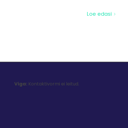
Loe edasi
Viga:
Kontaktivormi ei leitud.