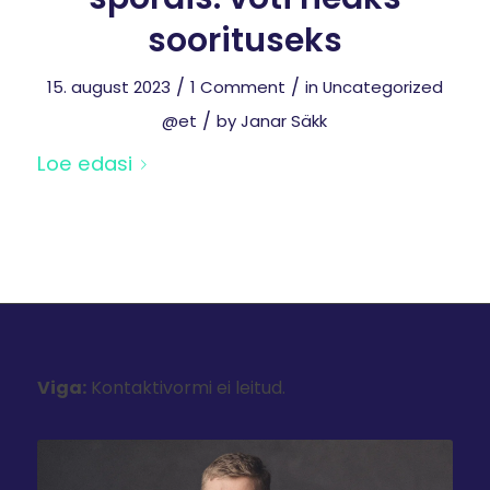
soorituseks
/
/
15. august 2023
1 Comment
in
Uncategorized
/
@et
by
Janar Säkk
Loe edasi
Viga:
Kontaktivormi ei leitud.