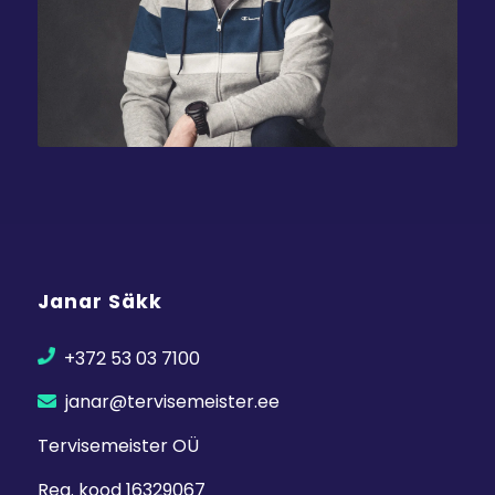
Janar Säkk
+372 53 03 7100
janar@tervisemeister.ee
Tervisemeister OÜ
Reg. kood 16329067