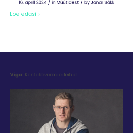
/
/
16. aprill 2024
in
Müütidest
by
Janar Säkk
Loe edasi
Viga:
Kontaktivormi ei leitud.