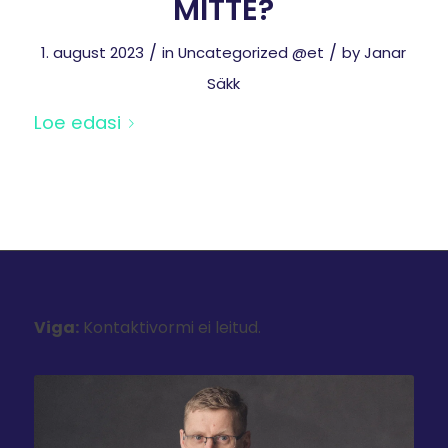
MITTE?
/
/
1. august 2023
in
Uncategorized @et
by
Janar
Säkk
Loe edasi
Viga:
Kontaktivormi ei leitud.