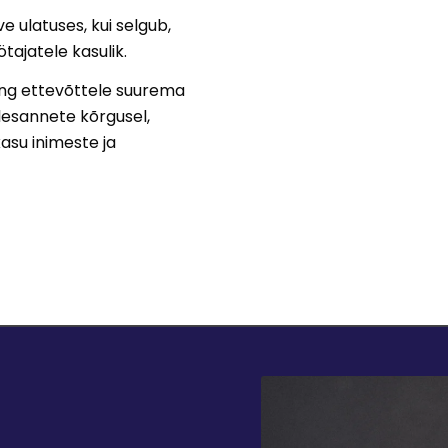
 ulatuses, kui selgub,
tajatele kasulik.
ing ettevõttele suurema
ülesannete kõrgusel,
kasu inimeste ja