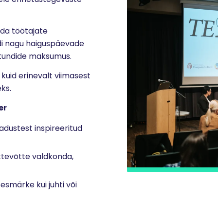
ada töötajate
rdi nagu haiguspäevade
ötundide maksumus.
 kuid erinevalt viimasest
ks.
er
adustest inspireeritud
tevõtte valdkonda,
esmärke kui juhti või