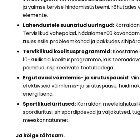
ja vaimse tervise hindamissüsteemi, rõhutades va
elemente.
Lahendustele suunatud uuringud:
Korraldan t
Tervislikud vahepalad, Nädalamenüü kavandamin
tuues esile probleemkohad ja pakkudes sihipära
Terviklikud koolitusprogrammid:
Koostame dü
10-kuuliseid koolitusprogramme, kus teemadev
põimitud inspireerivate töötubadega.
Ergutavad võimlemis- ja sirutuspausid:
Viin 
efektiivseid võimlemis- ja sirutuspause, hoidm
energilisena.
Sportlikud üritused:
Korraldan meelelahutuslikk
spordiüritusi, sh spordipäevad ja väljakutsed, t
meeskonnatunnet.
Ja kõige tähtsam.