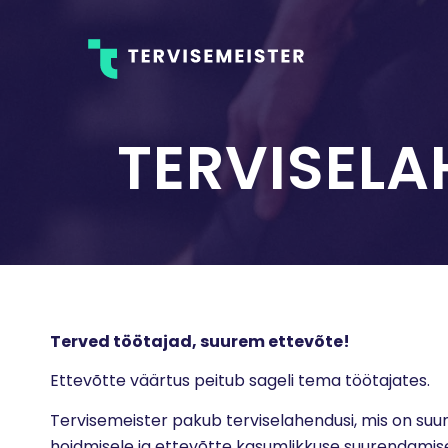
TERVISELA
Terved töötajad, suurem ettevõte!
Ettevõtte väärtus peitub sageli tema töötajates.
Tervisemeister pakub terviselahendusi, mis on suu
hoidmisele ja ettevõtte kasumlikkuse suurendami