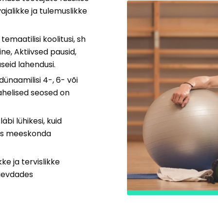
jalikke ja tulemuslikke
emaatilisi koolitusi, sh
e, Aktiivsed pausid,
seid lahendusi.
naamilisi 4-, 6- või
ahelised seosed on
läbi lühikesi, kuid
aks meeskonda
e ja tervislikke
ugevdades