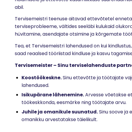
abil.
Tervisemeistri teenuse aitavad ettevõtetel ennet
terviseprobleeme, vältides seeläbi kulukaid oluko
hüvitamine, asendajate otsimine ja kõrgemate tö
Tea, et Tervisemeistri lahendused on kui kindlustus,
saad reaalsed tööriistad kindluse ja kasvu tagamise
Tervisemeister – Sinu terviselahenduste partn
Koostöökeskne.
Sinu ettevõtte ja töötajate vaj
lahendused.
Isikupärane lähenemine.
Arvesse võetakse et
töökeskkonda, eesmärke ning töötajate arvu.
Juhile ja omanikule suunatud.
Sinu soove ja e
omanikku arvestatakse täielikult.