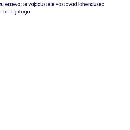
nu ettevõtte vajadustele vastavad lahendused
a töötajatega.