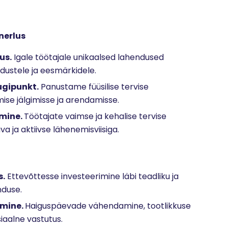
nerlus
us.
Igale töötajale unikaalsed lahendused
dustele ja eesmärkidele.
tugipunkt.
Panustame füüsilise tervise
ise jälgimisse ja arendamisse.
emine.
Töötajate vaimse ja kehalise tervise
 ja aktiivse lähenemisviisiga.
s.
Ettevõttesse investeerimine läbi teadliku ja
nduse.
amine.
Haiguspäevade vähendamine, tootlikkuse
iaalne vastutus.