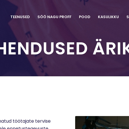
TEENUSED
SÖÖ NAGU PROFF
POOD
KASULIKKU
S
HENDUSED ÄRIK
natud töötajate tervise
sele ennetustegevuste