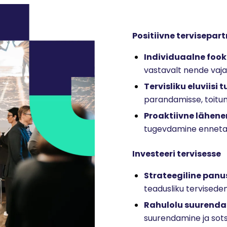
Positiivne tervisepart
Individuaalne fook
vastavalt nende vaja
Tervisliku eluviisi 
parandamisse, toitum
Proaktiivne lähen
tugevdamine ennetava
Investeeri tervisesse
Strateegiline panu
teadusliku tervisede
Rahulolu suurend
suurendamine ja sots