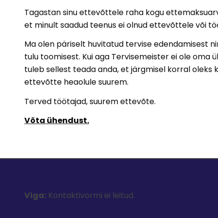
Tagastan sinu ettevõttele raha kogu ettemaksuarve
et minult saadud teenus ei olnud ettevõttele või töö
Ma olen päriselt huvitatud tervise edendamisest n
tulu toomisest. Kui aga Tervisemeister ei ole oma 
tuleb sellest teada anda, et järgmisel korral oleks 
ettevõtte heaolule suurem.
Terved töötajad, suurem ettevõte.
Võta ühendust.
Viga:
Kontaktivormi ei leitud.