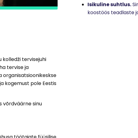
Isikuline suhtlus.
Si
koostöös teadlaste j
 kolledži tervisejuhi
a tervise ja
 organisatsioonikeskse
ja kogemust pole Eestis
ks võrdväärne sinu
usa töötajate füüsilise