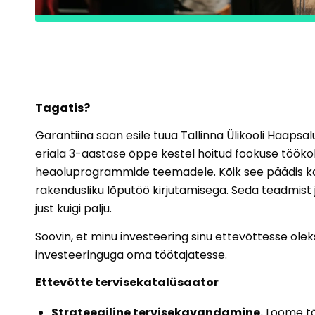
Tagatis?
Garantiina saan esile tuua Tallinna Ülikooli Haapsalu
eriala 3-aastase õppe kestel hoitud fookuse töökoh
heaoluprogrammide teemadele. Kõik see päädis ka
rakendusliku lõputöö kirjutamisega. Seda teadmist 
just kuigi palju.
Soovin, et minu investeering sinu ettevõttesse ole
investeeringuga oma töötajatesse.
Ettevõtte tervisekatalüsaator
Strateegiline tervisekavandamine.
Loome tõh