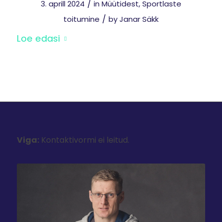
/
3. aprill 2024
in
Müütidest
,
Sportlaste
/
toitumine
by
Janar Säkk
Loe edasi
Viga:
Kontaktivormi ei leitud.