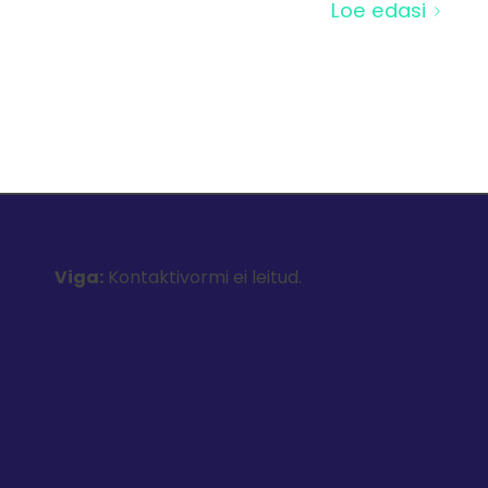
Loe edasi
Viga:
Kontaktivormi ei leitud.