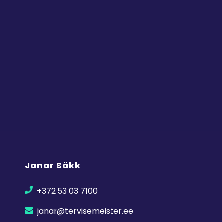
Janar Säkk
+372 53 03 7100
janar@tervisemeister.ee