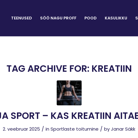
TEENUSED
SÖÖ NAGU PROFF
POOD
KASULIKKU
S
TAG ARCHIVE FOR:
KREATIIN
JA SPORT – KAS KREATIIN AITA
/
/
2. veebruar 2025
in
Sportlaste toitumine
by
Janar Säkk