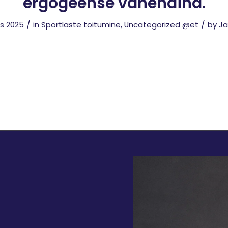
ergogeense vahendina.
/
/
ts 2025
in
Sportlaste toitumine
,
Uncategorized @et
by
Ja