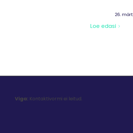
26. mär
Loe edasi
Viga:
Kontaktivormi ei leitud.