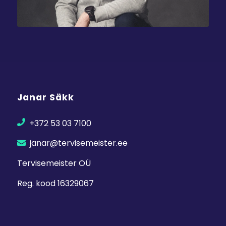
Janar Säkk
+372 53 03 7100
janar@tervisemeister.ee
Tervisemeister OÜ
Reg. kood 16329067