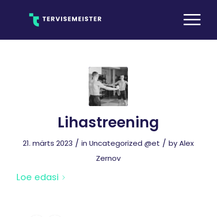
Lihastreening
/
/
21. märts 2023
in
Uncategorized @et
by
Alex
Zernov
Loe edasi