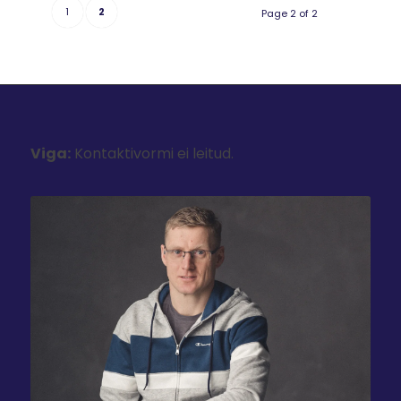
1
2
Page 2 of 2
Viga:
Kontaktivormi ei leitud.