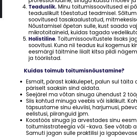
professionaalne, sinuga kaasa mõtlev ja 
Teaduslik.
Minu toitumissoovitused ei põh
teaduslikult tõestatud teadmisel. Sõltu
soovitused tasakaalustatud, mitmekesisel
Nõustamisel õpetan sulle, kust saada vajal
mikrotoitaineid, kuidas tagada vedelikut
Holistiline
. Toitumissoovitustele lisaks ja
soovitusi. Kuna nii teadus kui kogemus kinn
eesmärgi täitmine liialt kitsa pildi nägem
ja tööriistad.
Kuidas toimub toitumisnõustamine?
Esmalt, pärast kokkulepet, palun sul täita
päriselt saaksin sind aidata.
Seejärel ma võtan sinuga ühendust 2 tööp
Siis kohtud minuga veebis või isiklikult. 
täpsustame sinu eluviisi, harjumusi, päevarü
eelistusi, piiranguid jpm.
Koostöös sinuga ja arvestades sinu eesmä
toitumisstrateegia või -kava. See võtab ar
Samuti jagan sulle praktilisi ja igapäeva