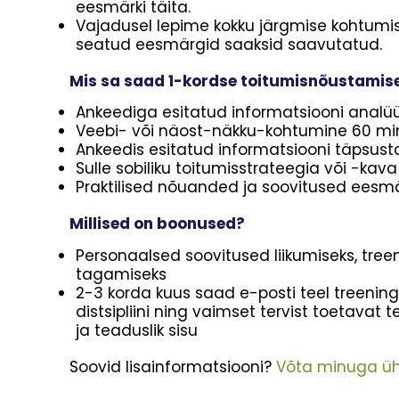
eesmärki täita.
Vajadusel lepime kokku järgmise kohtumise. 
seatud eesmärgid saaksid saavutatud.
Mis sa saad 1-kordse toitumisnõustamis
Ankeediga esitatud informatsiooni analü
Veebi- või näost-näkku-kohtumine 60 mi
Ankeedis esitatud informatsiooni täpsus
Sulle sobiliku toitumisstrateegia või -ka
Praktilised nõuanded ja soovitused eesmä
Millised on boonused?
Personaalsed soovitused liikumiseks, tree
tagamiseks
2-3 korda kuus saad e-posti teel treeningui
distsipliini ning vaimset tervist toetavat t
ja teaduslik sisu
Soovid lisainformatsiooni?
Võta minuga üh