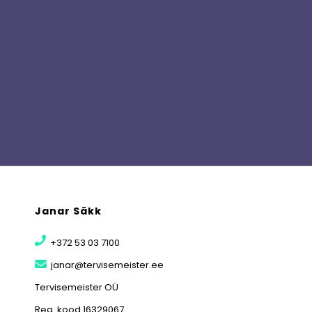
Janar Säkk
+372 53 03 7100
janar@tervisemeister.ee
Tervisemeister OÜ
Reg. kood 16329067