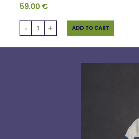
59.00
€
ADD TO CART