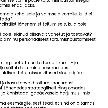
vaimse vormi poole toitumisnõustamisega,
dmisi enda jaoks.
ale kehalisele ja vaimsele vormile, kuid ei
utada?
listilist lähenemist toitumisele, kuid pole
 pole leidnud piisavalt vahetut ja toetavat?
 võib minu personaalsest toitumisnõustamisest
 ning seetõttu on ka tema liikumis- ja
lju sõltub toitumine eesmärkidest,
üldised toitumissoovitused sinu eripära
id ja kasu toovaid toitumisharjumusi
 Lähenedes strateegiliselt ning omades
uua ja kinnistada igapäevaseid harjumusi, mis
ma eesmärgile, sest tead, et sind on aitamas