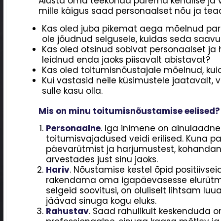
Alusta oma teekonda parema kehalise ja 
mille käigus saad personaalset nõu ja tea
Kas oled juba pikemat aega mõelnud parem
ole jõudnud selgusele, kuidas seda saav
Kas oled otsinud sobivat personaalset ja ho
leidnud enda jaoks piisavalt abistavat?
Kas oled toitumisnõustajale mõelnud, kuid
Kui vastasid neile küsimustele jaatavalt,
sulle kasu olla.
Mis on minu toitumisnõustamise eelised?
Personaalne
. Iga inimene on ainulaadne
toitumisvajadused veidi erilised. Kuna pa
päevarütmist ja harjumustest, kohandan 
arvestades just sinu jaoks.
Hariv
. Nõustamise kestel õpid positiivse
rakendama oma igapäevasesse elurütmi.
selgeid soovitusi, on oluliselt lihtsam l
jäävad sinuga kogu eluks.
Rahustav
. Saad rahulikult keskenduda o