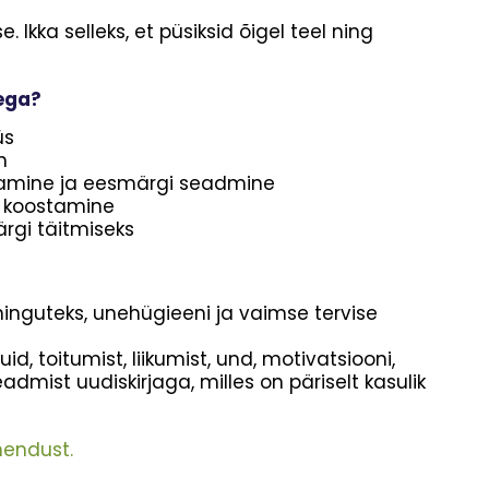
Ikka selleks, et püsiksid õigel teel ning
ega?
üs
n
tamine ja eesmärgi seadmine
va koostamine
rgi täitmiseks
ninguteks, unehügieeni ja vaimse tervise
d, toitumist, liikumist, und, motivatsiooni,
eadmist uudiskirjaga, milles on päriselt kasulik
endust.