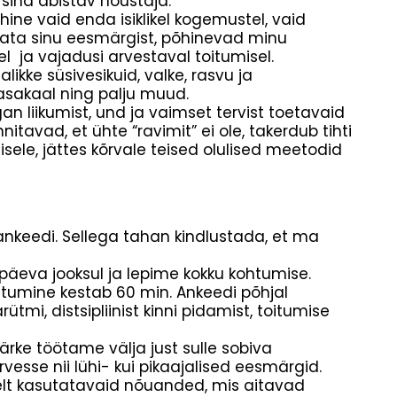
sind abistav nõustaja.
ine vaid enda isiklikel kogemustel, vaid
mata sinu eesmärgist, põhinevad minu
 ja vajadusi arvestaval toitumisel.
ikke süsivesikuid, valke, rasvu ja
asakaal ning palju muud.
gan liikumist, und ja vaimset tervist toetavaid
itavad, et ühte “ravimit” ei ole, takerdub tihti
isele, jättes kõrvale teised olulised meetodid
 ankeedi. Sellega tahan kindlustada, et ma
äeva jooksul ja lepime kokku kohtumise.
Kohtumine kestab 60 min. Ankeedi põhjal
tmi, distsipliinist kinni pidamist, toitumise
rke töötame välja just sulle sobiva
vesse nii lühi- kui pikaajalised eesmärgid.
selt kasutatavaid nõuanded, mis aitavad