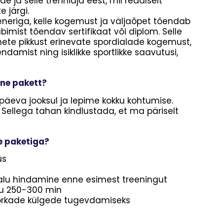
 ja selle trenniaja eest, mil reaalselt
 järgi.
neriga, kelle kogemust ja väljaõpet tõendab
imist tõendav sertifikaat või diplom. Selle
ete pikkust erinevate spordialade kogemust,
amist ning isiklikke sportlikke saavutusi,
ne pakett?
äeva jooksul ja lepime kokku kohtumise.
. Sellega tahan kindlustada, et ma päriselt
e paketiga?
üs
alu hindamine enne esimest treeningut
ku 250-300 min
nõrkade külgede tugevdamiseks