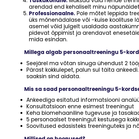
Taskukohane.
Maksad vaid nende trennide
arendad end kehaliselt minu näpunäidete
Professionaalne.
Pole mõtet leppida tree
üks mõnenädalase või -kuise koolituse läb
asemel võid julgelt usaldada aastakümn
pidevat õppimist ja arendavat enesetäiend
mida esindan.
Millega algab personaaltreeningu 5-kord
Seejärel ma võtan sinuga ühendust 2 tööp
Pärast kokkulepet, palun sul täita ankeedi
saaksin sind aidata.
Mis sa saad personaaltreeningu 5-kords
Ankeediga esitatud informatsiooni analü
Konsultatsioon enne esimest treeningut
Keha biomehaaniline tugevuse ja tasaka
5 personaalset treeningut kestusega kok
Soovitused edasisteks treeninguteks ja 
Millised on boonused?