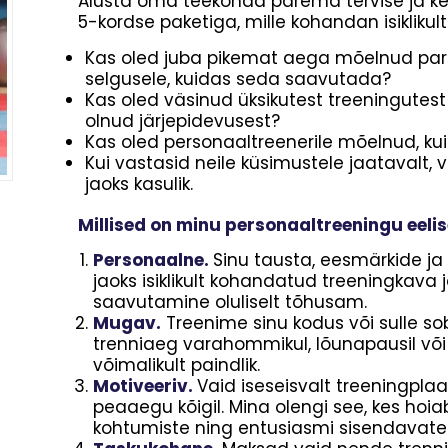
Alusta oma teekonda parema tervise ja ke
5-kordse paketiga, mille kohandan isiklikult 
Kas oled juba pikemat aega mõelnud parem
selgusele, kuidas seda saavutada?
Kas oled väsinud üksikutest treeningutest
olnud järjepidevusest?
Kas oled personaaltreenerile mõelnud, kui
Kui vastasid neile küsimustele jaatavalt, 
jaoks kasulik.
Millised on minu personaaltreeningu eeli
Personaalne.
Sinu tausta, eesmärkide ja
jaoks isiklikult kohandatud treeningkava 
saavutamine oluliselt tõhusam.
Mugav.
Treenime sinu kodus või sulle sobi
trenniaeg varahommikul, lõunapausil või p
võimalikult paindlik.
Motiveeriv.
Vaid iseseisvalt treeningpla
peaaegu kõigil. Mina olengi see, kes hoi
kohtumiste ning entusiasmi sisendavate