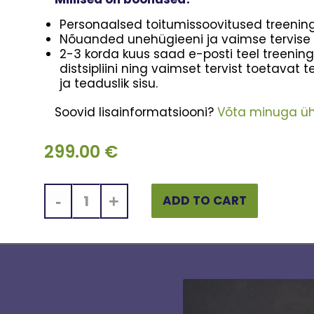
Personaalsed toitumissoovitused treenin
Nõuanded unehügieeni ja vaimse tervise
2-3 korda kuus saad e-posti teel treeningui
distsipliini ning vaimset tervist toetavat t
ja teaduslik sisu.
Soovid lisainformatsiooni?
Võta minuga üh
299.00
€
ADD TO CART