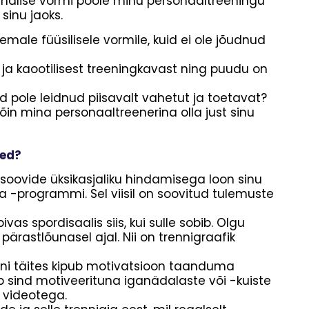
halise vormi poole minu personaaltreeningu
sinu jaoks.
ale füüsilisele vormile, kuid ei ole jõudnud
 ja kaootilisest treeningkavast ning puudu on
d pole leidnud piisavalt vahetut ja toetavat?
võin mina personaaltreenerina olla just sinu
sed?
 soovide üksikasjaliku hindamisega loon sinu
ja -programmi. Sel viisil on soovitud tulemuste
vas spordisaalis siis, kui sulle sobib. Olgu
ärastlõunasel ajal. Nii on trennigraafik
ani täites kipub motivatsioon taanduma
ab sind motiveerituna iganädalaste või -kuiste
 videotega.