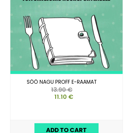
SÖÖ NAGU PROFF E-RAAMAT
13.90
€
11.10
€
ORIGINAL
CURRENT
PRICE
PRICE
WAS:
IS:
13.90 €.
11.10 €.
ADD TO CART