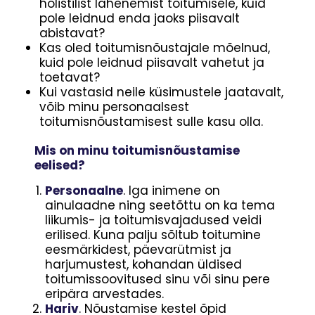
holistilist lähenemist toitumisele, kuid
pole leidnud enda jaoks piisavalt
abistavat?
Kas oled toitumisnõustajale mõelnud,
kuid pole leidnud piisavalt vahetut ja
toetavat?
Kui vastasid neile küsimustele jaatavalt,
võib minu personaalsest
toitumisnõustamisest sulle kasu olla.
Mis on minu toitumisnõustamise
eelised?
Personaalne
. Iga inimene on
ainulaadne ning seetõttu on ka tema
liikumis- ja toitumisvajadused veidi
erilised. Kuna palju sõltub toitumine
eesmärkidest, päevarütmist ja
harjumustest, kohandan üldised
toitumissoovitused sinu või sinu pere
eripära arvestades.
Hariv
. Nõustamise kestel õpid