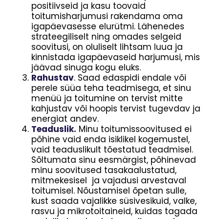
positiivseid ja kasu toovaid
toitumisharjumusi rakendama oma
igapäevasesse elurütmi. Lähenedes
strateegiliselt ning omades selgeid
soovitusi, on oluliselt lihtsam luua ja
kinnistada igapäevaseid harjumusi, mis
jäävad sinuga kogu eluks.
Rahustav
. Saad edaspidi endale või
perele süüa teha teadmisega, et sinu
menüü ja toitumine on tervist mitte
kahjustav või hoopis tervist tugevdav ja
energiat andev.
Teaduslik.
Minu toitumissoovitused ei
põhine vaid enda isiklikel kogemustel,
vaid teaduslikult tõestatud teadmisel.
Sõltumata sinu eesmärgist, põhinevad
minu soovitused tasakaalustatud,
mitmekesisel ja vajadusi arvestaval
toitumisel. Nõustamisel õpetan sulle,
kust saada vajalikke süsivesikuid, valke,
rasvu ja mikrotoitaineid, kuidas tagada