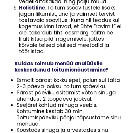
vedelikutasakaal ning palju muud.
Holistiline
. Toitumissoovitustele lisaks
jagan liikumist, und ja vaimset tervist
toetavaid soovitusi. Kuna nii teadus kui
kogemus kinnitavad, et ühte “ravimit” ei
ole, takerdub tihti eesmärgi täitmine
liialt kitsa pildi nägemisele, jättes
kõrvale teised olulised meetodid ja
tööriistad.
Kuidas toimub menüü analüüsile
keskendunud toitumisnõustamine?
Esmalt pärast kokkulepet, palun sul täita
2-3 päeva jooksul toitumispäeviku.
Pärast päeviku esitamist võtan sinuga
ühendust 2 tööpäeva jooksul.
Seejärel kohtud minuga veebis.
Kohtumine kestab 30 min.
Toitumispäeviku põhjal täpsustame sinu
menüüd.
Koostöös sinuga ja arvestades sinu