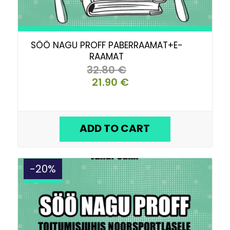
SÖÖ NAGU PROFF PABERRAAMAT+E-
RAAMAT
32.80
€
21.90
€
ORIGINAL
CURRENT
PRICE
PRICE
WAS:
IS:
32.80 €.
21.90 €.
ADD TO CART
-20%