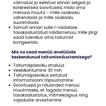
võimalusi ja eelistusi annan selged ja
konkreetsed soovitused, mida oma
menüüs muuta – mille osakaalu
vähendada ja mille osakaalu
suurendada.
Samuti annan sulle 1-nädalase
tasakaalustatud näidismenüü, mille järgi
saad tulevikus oma toitumist
korrigeerida.
Mis sa saad menüü analüüsile
keskendunud toitumisnõustamisega?
Toitumispäeviku analüüs
Veebikohtumine 30 min
Toitumispäevikus esitatud
informatsiooni täpsustamine
Soovitused ja nõuanded menüü
muutmiseks, et tagada menüü
tasakaalustatus, mitmekülgsus ning
vajaduste arvestamine