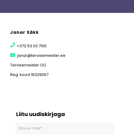
Janar Säkk
+372 53 03 7100
janar@tervisemeister.ee
Tervisemeister OÜ
Reg. kood 16329067
Liitu uudiskirjaga