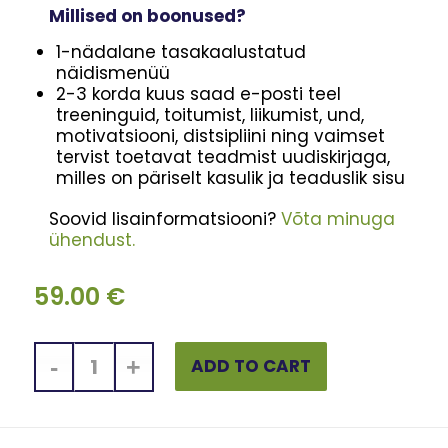
Millised on boonused?
1-nädalane tasakaalustatud
näidismenüü
2-3 korda kuus saad e-posti teel
treeninguid, toitumist, liikumist, und,
motivatsiooni, distsipliini ning vaimset
tervist toetavat teadmist uudiskirjaga,
milles on päriselt kasulik ja teaduslik sisu
Soovid lisainformatsiooni?
Võta minuga
ühendust.
59.00
€
ADD TO CART