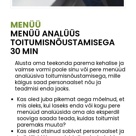
MENÜÜ
MENÜÜ ANALÜÜS
TOITUMISNÕUSTAMISEGA
30 MIN
Alusta oma teekonda parema kehalise ja
vaimse vormi poole sinu või pere menüüd
analüüsiva toitumisnõustamisega, mille
käigus saad personaalset nõu ja
teadmisi enda jaoks.
Kas oled juba pikemat aega mõelnud, et
mis oleks, kui laseks enda või kogu pere
menüüd analüüsida oma ala eksperdil
sooviga saada teada, kuidas toitumist
paremaks muuta?
Kas oled otsinud sobivat personaalset ja